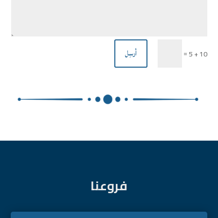
أرسِل
=
10 + 5
فروعنا