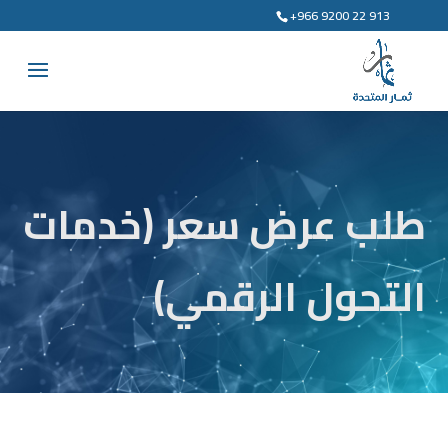
+966 9200 22 913
طلب عرض سعر (خدمات
التحول الرقمي)