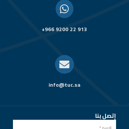

+966 9200 22 913

info@tuc.sa
إتصل بنا