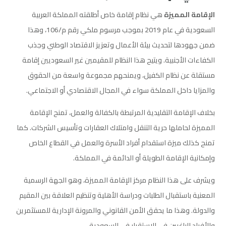
الإقامة
المميزة
هي نظام إقامة خاص أطلقته المملكة العربية
السعودية في عام 2019 بموجب مرسوم ملكي رقم م/106، وهذا
ضمن جهودها لتحديث بيئة الأعمال وتعزيز الاقتصاد الوطني وجذب
الكفاءات الأجنبية. ويتيح هذا النظام للمقيمين غير السعوديين إقامة
مستقلة عن نظام الكفيل، ويمنحهم مجموعة واسعة من الحقوق
والمزايا داخل المملكة سواء في المجال الاقتصادي أو الاجتماعي.
بخلاف الإقامة التقليدية المرتبطة بالكفالة والعمل، تمنح الإقامة
المميزة لحاملها حرية التنقل وامتلاك العقارات وتأسيس الشركات. كما
تمنح كذلك ميزة استقدام أفراد الأسرة والعمل في القطاع الخاص
وإمكانية الإقامة الطويلة أو الدائمة في المملكة.
ويشرف على هذا النظام مركز الإقامة المميزة، وهو الجهة الرسمية
المعنية باستقبال الطلبات ودراسة الأهلية وتنظيم العلاقة بين المقيم
والدولة. وهذا ما يحقق الأمن القانوني والمرونة الإدارية للمستثمرين
والأفراد الراغبين في الاستقرار في السعودية.