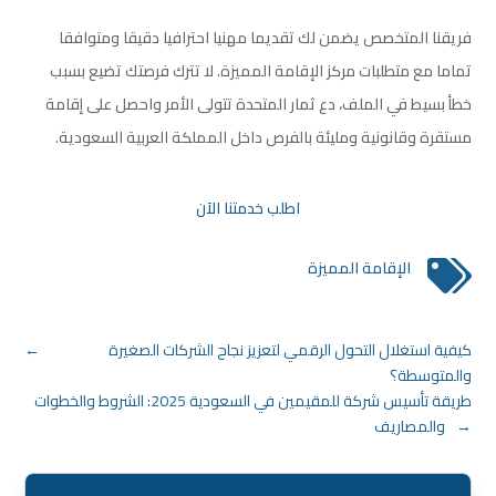
فريقنا المتخصص يضمن لك تقديما مهنيا احترافيا دقيقا ومتوافقا
تماما مع متطلبات مركز الإقامة المميزة. لا تترك فرصتك تضيع بسبب
خطأ بسيط في الملف، دع ثمار المتحدة تتولى الأمر واحصل على إقامة
مستقرة وقانونية ومليئة بالفرص داخل المملكة العربية السعودية.
اطلب خدمتنا الآن
الإقامة المميزة

كيفية استغلال التحول الرقمي لتعزيز نجاح الشركات الصغيرة
←
والمتوسطة؟
طريقة تأسيس شركة للمقيمين في السعودية 2025: الشروط والخطوات
→
والمصاريف