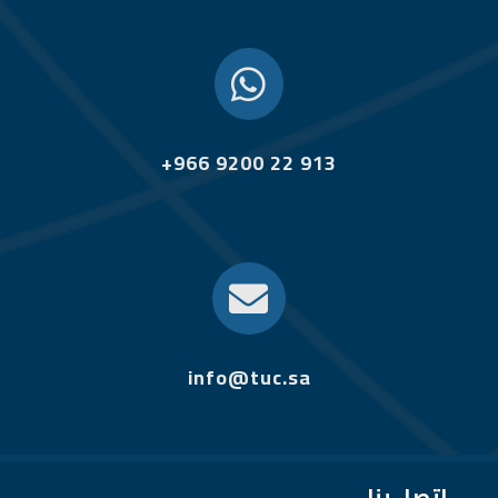

+966 9200 22 913

info@tuc.sa
إتصل بنا