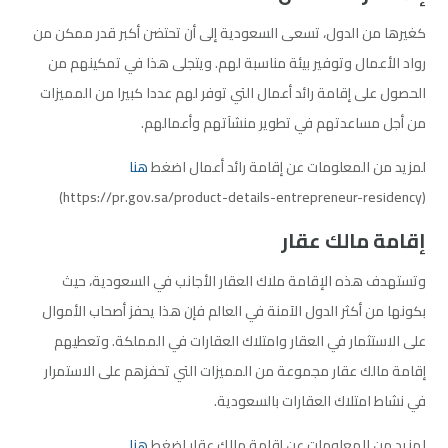
كغيرها من الدول، تسعى السعودية إلى أن تحتضن أكبر قدر ممكن من
رواد الأعمال وتوفير بيئة مناسبة لهم. ويتجلى هذا في تمكينهم من
الحصول على إقامة رائد أعمال التي توفر لهم عددا كبيرا من المميزات
من أجل مساعدتهم في تطوير منشآتهم وأعمالهم.
لمزيد من المعلومات عن إقامة رائد أعمال اضغط
هنا
(https://pr.gov.sa/product-details-entrepreneur-residency)
إقامة مالك عقار
وتستهدف هذه الإقامة ملاك العقار الأجانب في السعودية، حيث
بكونها من أكثر الدول الآمنة في العالم فإن هذا يحفز أصحاب الأموال
على الاستثمار في العقار وامتلاك العقارات في المملكة. وتعطيهم
إقامة مالك عقار مجموعة من المميزات التي تحفزهم على الاستمرار
في نشاط امتلاك العقارات بالسعودية.
لمزيد من المعلومات عن إقامة مالك عقار اضغط
هنا