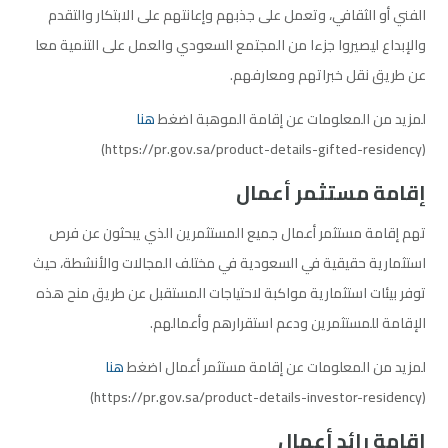
الفني أو الثقافي، وتعمل على جذبهم وإعانتهم على الابتكار والتقدم
والإبداع ليصيروا جزءا من المجتمع السعودي والعمل على التنمية معا
عن طريق نقل خبراتهم ومعارفهم.
لمزيد من المعلومات عن إقامة الموهبة اضغط
هنا
(https://pr.gov.sa/product-details-gifted-residency)
إقامة مستثمر أعمال
تهم إقامة مستثمر أعمال جميع المستثمرين الذي يبحثون عن فرص
استثمارية حقيقية في السعودية في مختلف المجالات والأنشطة، حيث
توفر بيئات استثمارية مواكبة لاحتياجات المستقبل عن طريق منح هذه
الإقامة للمستثمرين ودعم استقرارهم وأعمالهم.
لمزيد من المعلومات عن إقامة مستثمر أعمال اضغط
هنا
(https://pr.gov.sa/product-details-investor-residency)
إقامة رائد أعمال