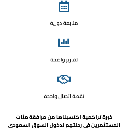

متابعة دورية

تقارير واضحة

نقطة اتصال واحدة
خبرة تراكمية اكتسبناها من مرافقة مئات
المستثمرين في رحلتهم لدخول السوق السعودي